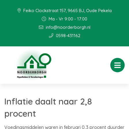
Feiko Clockstraat 157, 9665 BJ, Oude Pekela
Ma - Vr 9:00 - 17:00
info@noorderborgh.nl
0598-431162
Inflatie daalt naar 2,8
procent
Voedingsmiddelen waren in februari 0,3 procent duurder