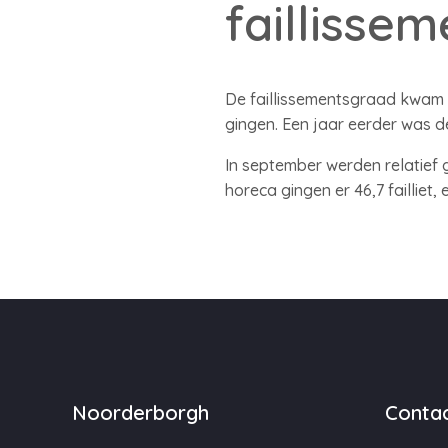
faillisse
De faillissementsgraad kwam in
gingen. Een jaar eerder was de
In september werden relatief g
horeca gingen er 46,7 failliet,
Noorderborgh
Contac