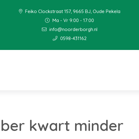
Feiko Clockstraat 157, 9665 BJ, Oude Pekela
Ma - Vr 9:00 - 17:00
info@noorderborgh.nl
0598-431162
mber kwart minder