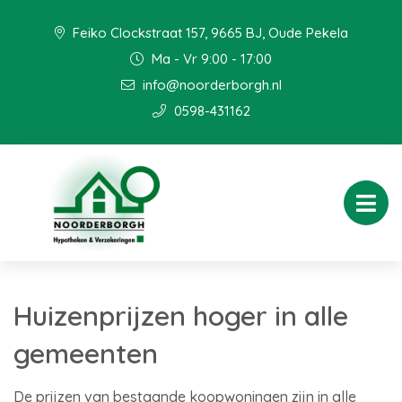
Feiko Clockstraat 157, 9665 BJ, Oude Pekela
Ma - Vr 9:00 - 17:00
info@noorderborgh.nl
0598-431162
Huizenprijzen hoger in alle
gemeenten
De prijzen van bestaande koopwoningen zijn in alle