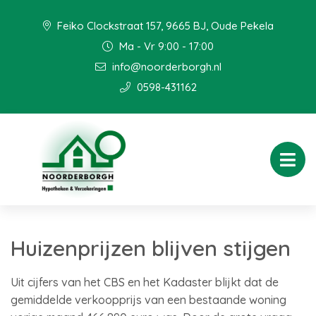
Feiko Clockstraat 157, 9665 BJ, Oude Pekela
Ma - Vr 9:00 - 17:00
info@noorderborgh.nl
0598-431162
Huizenprijzen blijven stijgen
Uit cijfers van het CBS en het Kadaster blijkt dat de
gemiddelde verkoopprijs van een bestaande woning