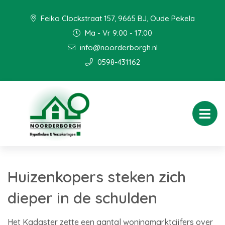
Feiko Clockstraat 157, 9665 BJ, Oude Pekela
Ma - Vr 9:00 - 17:00
info@noorderborgh.nl
0598-431162
Huizenkopers steken zich
dieper in de schulden
Het Kadaster zette een aantal woningmarktcijfers over