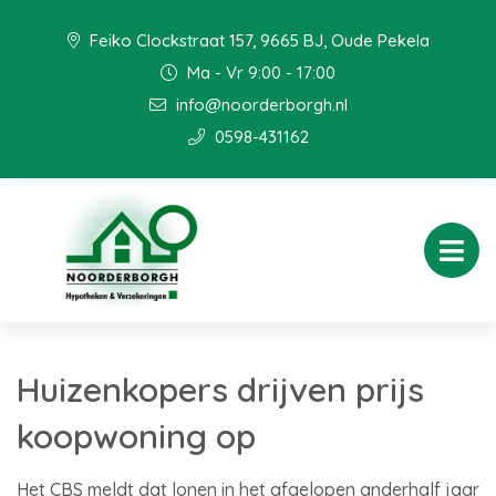
Feiko Clockstraat 157, 9665 BJ, Oude Pekela
Ma - Vr 9:00 - 17:00
info@noorderborgh.nl
0598-431162
Huizenkopers drijven prijs
koopwoning op
Het CBS meldt dat lonen in het afgelopen anderhalf jaar