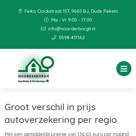
Feiko Clockstraat 157, 9665 BJ, Oude Pekela
Ma - Vr 9:00 - 17:00
info@noorderborgh.nl
0598-431162
Groot verschil in prijs
autoverzekering per regio
Met een gemiddelde premie van 136,65 euro per maand