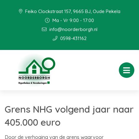
Feiko Clockstraat 157, 9665 BJ, Oude Pekela
Ma - Vr 9:00 - 17:00
info@noorderborgh.nl
0598-431162
Grens NHG volgend jaar naar
405.000 euro
Door de verhoging van de grens waarvoor