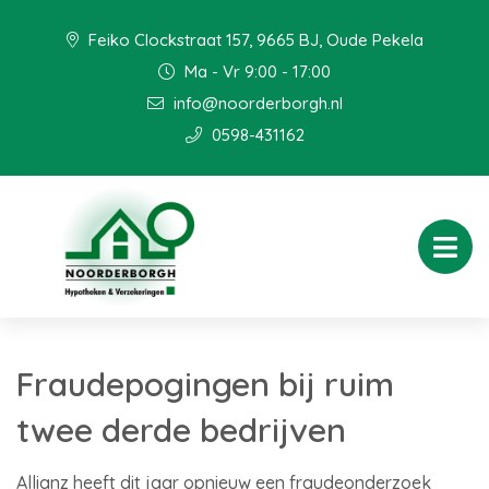
Feiko Clockstraat 157, 9665 BJ, Oude Pekela
Ma - Vr 9:00 - 17:00
info@noorderborgh.nl
0598-431162
Fraudepogingen bij ruim
twee derde bedrijven
Allianz heeft dit jaar opnieuw een fraudeonderzoek