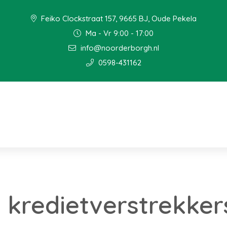
Feiko Clockstraat 157, 9665 BJ, Oude Pekela
Ma - Vr 9:00 - 17:00
info@noorderborgh.nl
0598-431162
j kredietverstrekker