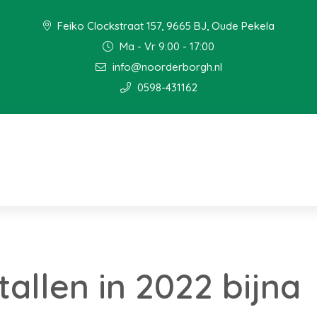
Feiko Clockstraat 157, 9665 BJ, Oude Pekela
Ma - Vr 9:00 - 17:00
info@noorderborgh.nl
0598-431162
tallen in 2022 bijna