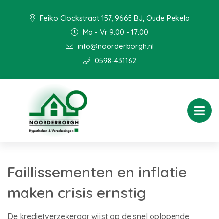
Feiko Clockstraat 157, 9665 BJ, Oude Pekela
Ma - Vr 9:00 - 17:00
info@noorderborgh.nl
0598-431162
Faillissementen en inflatie
maken crisis ernstig
De kredietverzekeraar wijst op de snel oplopende