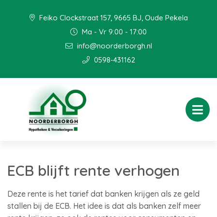
Feiko Clockstraat 157, 9665 BJ, Oude Pekela
Ma - Vr 9:00 - 17:00
info@noorderborgh.nl
0598-431162
ECB blijft rente verhogen
Deze rente is het tarief dat banken krijgen als ze geld
stallen bij de ECB. Het idee is dat als banken zelf meer