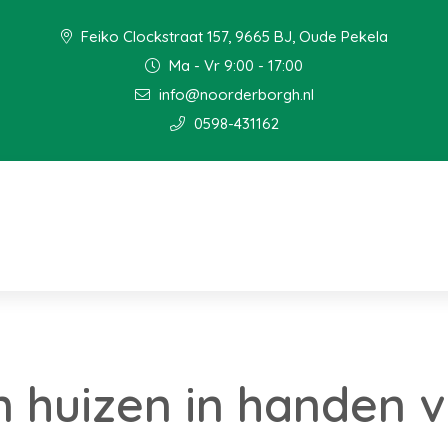
Feiko Clockstraat 157, 9665 BJ, Oude Pekela
Ma - Vr 9:00 - 17:00
info@noorderborgh.nl
0598-431162
 huizen in handen 