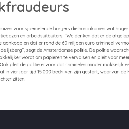
kfraudeurs
uizen voor sjoemelende burgers die hun inkomen wat hoger wi
utiebazen en arbeidsuitbuiters. “We denken dat er de afgelop
e aankoop en dat er rond de 60 miljoen euro crimineel vermo
 de ijsberg”, zegt de Amsterdamse politie. De politie waars
makkelijker wordt om papieren te vervalsen en pleit voor me
ok pleit de politie ervoor dat criminelen minder makkelijk e
t in vier jaar tijd 15.000 bedrijven zijn gestart, waarvan 
hter zitten.