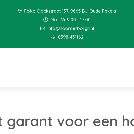
Feiko Clockstraat 157, 9665 BJ, Oude Pekela
Ma - Vr 9:00 - 17:00
info@noorderborgh.nl
0598-431162
 garant voor een h