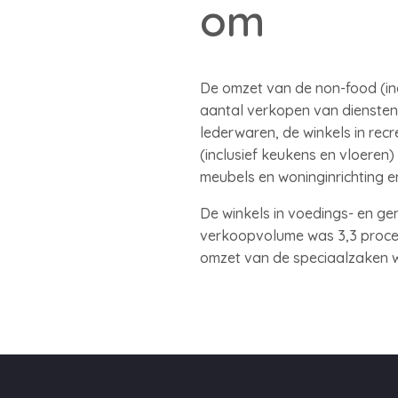
om
De omzet van de non-food (incl
aantal verkopen van diensten 
lederwaren, de winkels in recre
(inclusief keukens en vloere
meubels en woninginrichting e
De winkels in voedings- en g
verkoopvolume was 3,3 procen
omzet van de speciaalzaken w