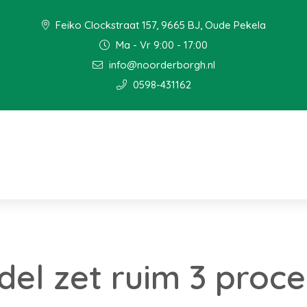
Feiko Clockstraat 157, 9665 BJ, Oude Pekela
Ma - Vr 9:00 - 17:00
info@noorderborgh.nl
0598-431162
del zet ruim 3 proc