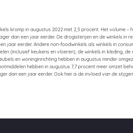
els kromp in augustus 2022 met 2,5 procent. Het volume – he
lager dan een jaar eerder. De drogisterijen en de winkels in r
n jaar eerder. Andere non-foodwinkels als winkels in consu
elen (inclusief keukens en vloeren), de winkels in kleding, de
eubels en woninginrichting hebben in augustus minder omgez
notmiddelen hebben in augustus 7,7 procent meer omzet beha
er dan een jaar eerder. Ook hier is de invloed van de stijgend