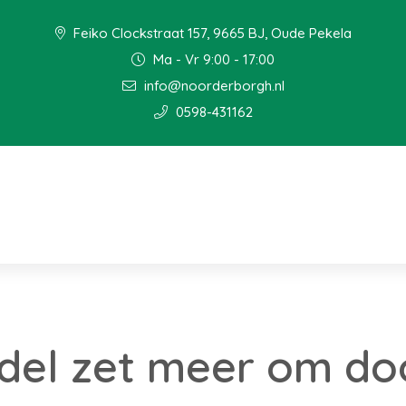
Feiko Clockstraat 157, 9665 BJ, Oude Pekela
Ma - Vr 9:00 - 17:00
info@noorderborgh.nl
0598-431162
del zet meer om do