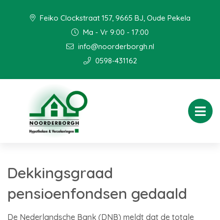
Feiko Clockstraat 157, 9665 BJ, Oude Pekela
Ma - Vr 9:00 - 17:00
info@noorderborgh.nl
0598-431162
Dekkingsgraad
pensioenfondsen gedaald
De Nederlandsche Bank (DNB) meldt dat de totale