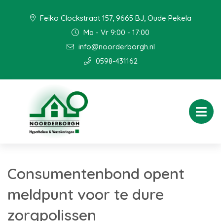
Feiko Clockstraat 157, 9665 BJ, Oude Pekela
Ma - Vr 9:00 - 17:00
info@noorderborgh.nl
0598-431162
Consumentenbond opent
meldpunt voor te dure
zorgpolissen