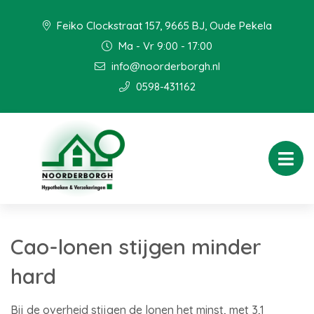
Feiko Clockstraat 157, 9665 BJ, Oude Pekela
Ma - Vr 9:00 - 17:00
info@noorderborgh.nl
0598-431162
Cao-lonen stijgen minder
hard
Bij de overheid stijgen de lonen het minst, met 3,1