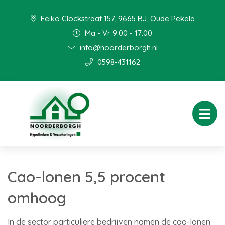
Feiko Clockstraat 157, 9665 BJ, Oude Pekela
Ma - Vr 9:00 - 17:00
info@noorderborgh.nl
0598-431162
Cao-lonen 5,5 procent
omhoog
In de sector particuliere bedrijven namen de cao-lonen