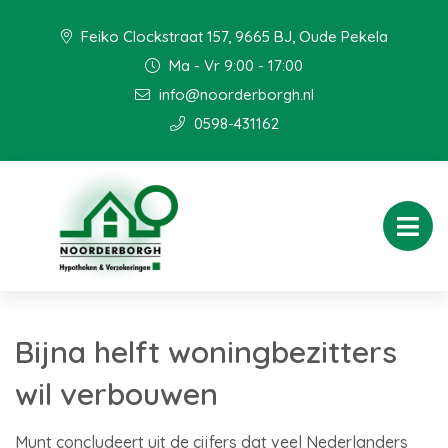
Feiko Clockstraat 157, 9665 BJ, Oude Pekela
Ma - Vr 9:00 - 17:00
info@noorderborgh.nl
0598-431162
Bijna helft woningbezitters
wil verbouwen
Munt concludeert uit de cijfers dat veel Nederlanders