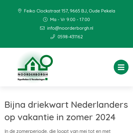
Feiko Clockstraat 157, 9665 BJ, Oude Pekela
Ma - Vr 9:00 - 17:00
info@noorderborgh.nl
0598-431162
Bijna driekwart Nederlanders
op vakantie in zomer 2024
In de zomerperiode, die loopt van mei tot en met