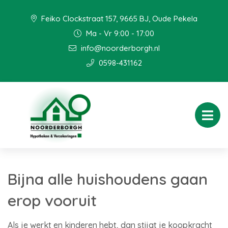
Feiko Clockstraat 157, 9665 BJ, Oude Pekela
Ma - Vr 9:00 - 17:00
info@noorderborgh.nl
0598-431162
Bijna alle huishoudens gaan
erop vooruit
Als je werkt en kinderen hebt, dan stijgt je koopkracht