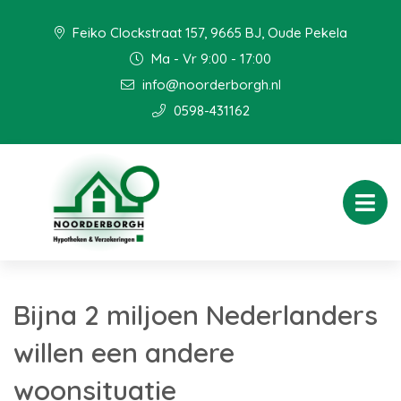
Feiko Clockstraat 157, 9665 BJ, Oude Pekela
Ma - Vr 9:00 - 17:00
info@noorderborgh.nl
0598-431162
Bijna 2 miljoen Nederlanders
willen een andere
woonsituatie