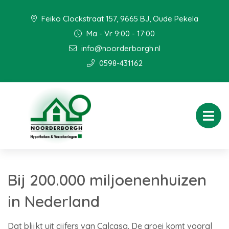
Feiko Clockstraat 157, 9665 BJ, Oude Pekela
Ma - Vr 9:00 - 17:00
info@noorderborgh.nl
0598-431162
Bij 200.000 miljoenenhuizen
in Nederland
Dat blijkt uit cijfers van Calcasa. De groei komt vooral