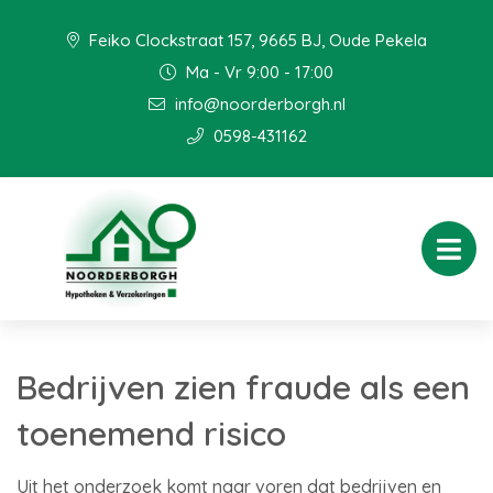
Feiko Clockstraat 157, 9665 BJ, Oude Pekela
Ma - Vr 9:00 - 17:00
info@noorderborgh.nl
0598-431162
Bedrijven zien fraude als een
toenemend risico
Uit het onderzoek komt naar voren dat bedrijven en