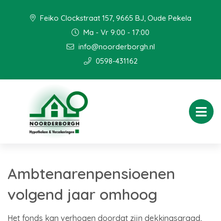
Feiko Clockstraat 157, 9665 BJ, Oude Pekela
Ma - Vr 9:00 - 17:00
info@noorderborgh.nl
0598-431162
Ambtenarenpensioenen
volgend jaar omhoog
Het fonds kan verhogen doordat zijn dekkingsgraad,