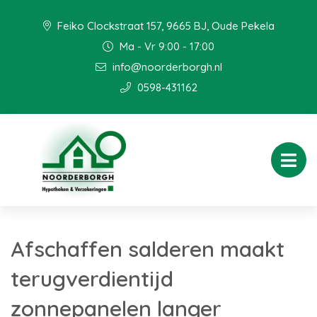
Feiko Clockstraat 157, 9665 BJ, Oude Pekela
Ma - Vr 9:00 - 17:00
info@noorderborgh.nl
0598-431162
Afschaffen salderen maakt
terugverdientijd
zonnepanelen langer