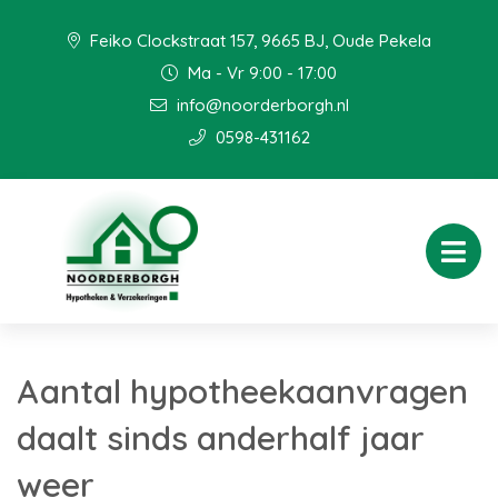
Feiko Clockstraat 157, 9665 BJ, Oude Pekela
Ma - Vr 9:00 - 17:00
info@noorderborgh.nl
0598-431162
Aantal hypotheekaanvragen
daalt sinds anderhalf jaar
weer