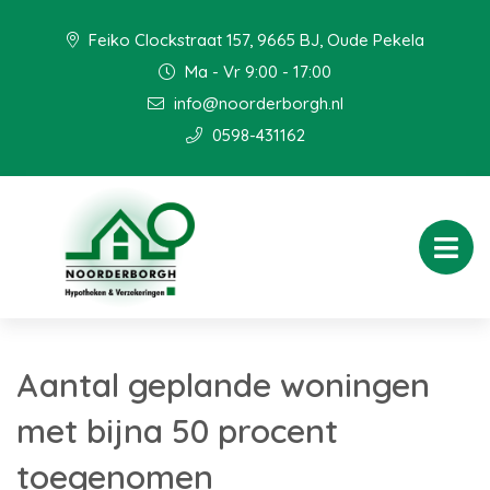
Feiko Clockstraat 157, 9665 BJ, Oude Pekela
Ma - Vr 9:00 - 17:00
info@noorderborgh.nl
0598-431162
Aantal geplande woningen
met bijna 50 procent
toegenomen