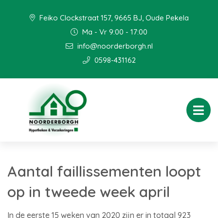
Feiko Clockstraat 157, 9665 BJ, Oude Pekela
Ma - Vr 9:00 - 17:00
info@noorderborgh.nl
0598-431162
Aantal faillissementen loopt
op in tweede week april
In de eerste 15 weken van 2020 zijn er in totaal 923