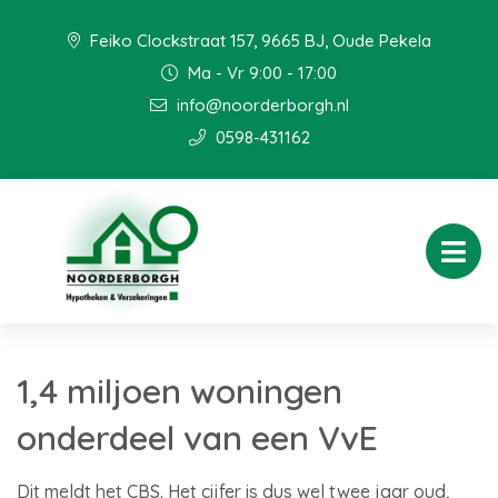
Feiko Clockstraat 157, 9665 BJ, Oude Pekela
Ma - Vr 9:00 - 17:00
info@noorderborgh.nl
0598-431162
1,4 miljoen woningen
onderdeel van een VvE
Dit meldt het CBS. Het cijfer is dus wel twee jaar oud,